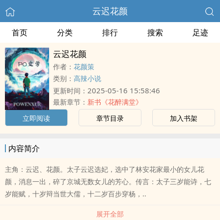
云迟花颜
首页
分类
排行
搜索
足迹
云迟花颜
作者：
花颜策
类别：
高辣小说
2025-05-16 15:58:46
更新时间：
最新章节：
新书《花醉满堂》
立即阅读
章节目录
加入书架
内容简介
主角：云迟、花颜。太子云迟选妃，选中了林安花家最小的女儿花
颜，消息一出，碎了京城无数女儿的芳心。传言：太子三岁能诗，七
岁能赋，十岁辩当世大儒，十二岁百步穿杨，..
展开全部