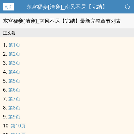
东宫福妾[清穿]_南风不尽【完结】
封面
东宫福妾[清穿]_南风不尽【完结】最新完整章节列表
正文卷
第1页
第2页
第3页
第4页
第5页
第6页
第7页
第8页
第9页
第10页