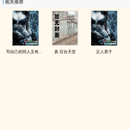
相关推荐
写自己的同人文有什么问题！（NP）
真·百合天堂
正人君子