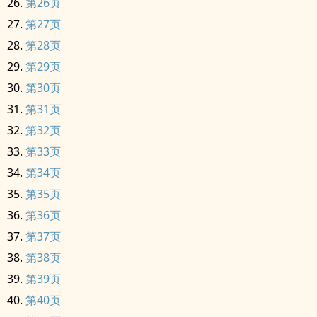
第26页
第27页
第28页
第29页
第30页
第31页
第32页
第33页
第34页
第35页
第36页
第37页
第38页
第39页
第40页